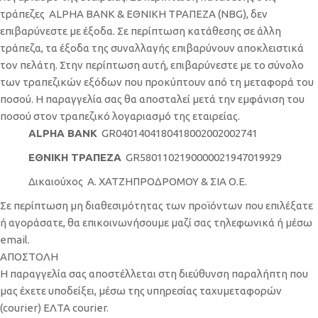
τράπεζες ALPHA BANK & ΕΘΝΙΚΗ ΤΡΑΠΕΖΑ (NBG), δεν
επιβαρύνεστε με έξοδα. Σε περίπτωση κατάθεσης σε άλλη
τράπεζα, τα έξοδα της συναλλαγής επιβαρύνουν αποκλειστικά
τον πελάτη. Στην περίπτωση αυτή, επιβαρύνεστε με το σύνολο
των τραπεζικών εξόδων που προκύπτουν από τη μεταφορά του
ποσού. Η παραγγελία σας θα αποσταλεί μετά την εμφάνιση του
ποσού στον τραπεζικό λογαριασμό της εταιρείας.
ALPHA BANK
GR0401404180418002002002741
ΕΘΝΙΚΗ ΤΡΑΠΕΖΑ
GR5801102190000021947019929
Δικαιούχος Α. ΧΑΤΖΗΠΡΟΔΡΟΜΟΥ & ΣΙΑ Ο.Ε.
Σε περίπτωση μη διαθεσιμότητας των προϊόντων που επιλέξατε
ή αγοράσατε, θα επικοινωνήσουμε μαζί σας τηλεφωνικά ή μέσω
email.
ΑΠΟΣΤΟΛΗ
Η παραγγελία σας αποστέλλεται στη διεύθυνση παραλήπτη που
μας έχετε υποδείξει, μέσω της υπηρεσίας ταχυμεταφορών
(courier) ΕΛΤΑ courier.