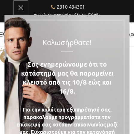
2310 434301
Δωρεάν μεταφορικά σε όλη την Ελλάδα
0
€
0,0
Καλωσήρθατε!
Αρχική σελίδα
Μπουφάν
Μπουφάν · Milestone Soave
-35%
Σας ενημερώνουμε ότι το
κατάστημά μας θα παραμείνει
κλειστό από τις 10/8 εώς και
16/8.
Για την καλύτερη εξυπηρέτησή σας,
παρακαλούμε προγραμματίστε την
επίσκεψή σας κατόπιν επικοινωνίας μαζί
μας.
Ευχαριστούμε για την κατανόησή