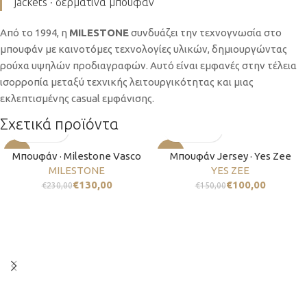
jackets · δερμάτινα μπουφάν
Από το 1994, η
MILESTONE
συνδυάζει την τεχνογνωσία στο
μπουφάν με καινοτόμες τεχνολογίες υλικών, δημιουργώντας
ρούχα υψηλών προδιαγραφών. Αυτό είναι εμφανές στην τέλεια
ισορροπία μεταξύ τεχνικής λειτουργικότητας και μιας
εκλεπτισμένης casual εμφάνισης.
Σχετικά προϊόντα
-43%
-33%
Μπουφάν · Milestone Vasco
Μπουφάν Jersey · Yes Zee
MILESTONE
YES ZEE
€
130,00
€
100,00
€
230,00
€
150,00